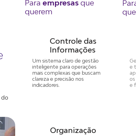
Para
empresas
que
Par
querem
qu
Controle das
Informações
e
Um sistema claro de gestão
Ge
inteligente para operações
e 
mais complexas que buscam
ap
clareza e precisão nos
os
indicadores.
e 
 do
Organização