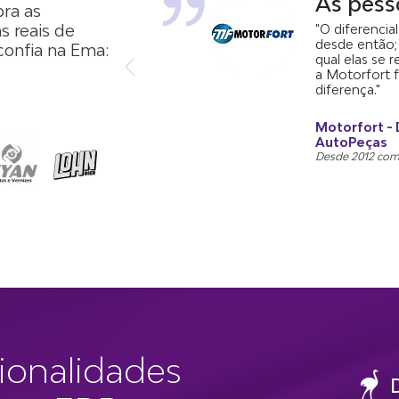
"
As pess
ra as
as reais de
"O diferencia
desde então;
onfia na Ema:
qual elas se 
Saiba mais
a Motorfort f
diferença."
Motorfort - 
AutoPeças
Desde 2012 co
cionalidades