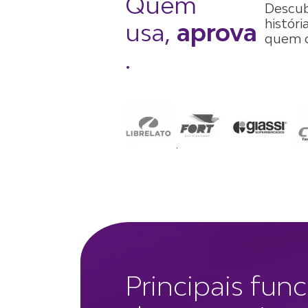
Quem
Descub
históri
usa,
aprova
quem c
.
Principais fun