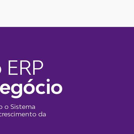
o ERP
negócio
o o Sistema
crescimento da