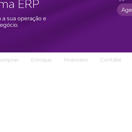
ema ERP
Age
 a sua operação e
egócio.
ompras
Estoque
Financeiro
Contábil